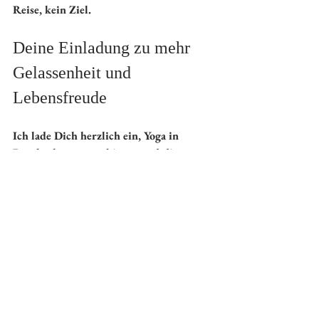
Reise, kein Ziel.
Deine Einladung zu mehr 
Gelassenheit und 
Lebensfreude
Ich lade Dich herzlich ein, Yoga in 
Rombach auszuprobieren und die 
wohltuende Wirkung selbst zu erleben. 
Es ist eine wunderbare Möglichkeit, 
Stress abzubauen, neue Energie zu 
tanken und Dein Wohlbefinden 
nachhaltig zu verbessern.
My Yoga Garden möchte genau dieser 
Ort für Dich sein – ein Platz, an dem 
Du zur Ruhe kommst, Kraft schöpfst 