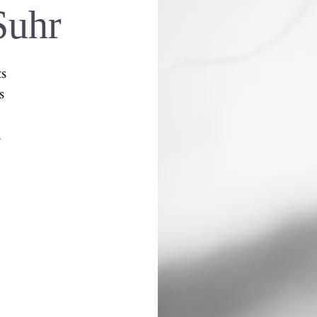
Suhr
ts
s
n