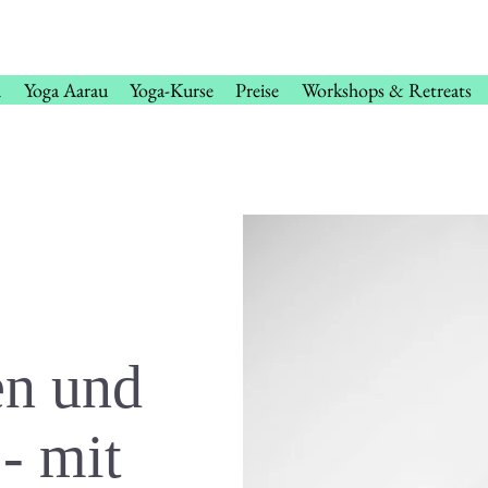
n
Yoga Aarau
Yoga-Kurse
Preise
Workshops & Retreats
en und
 - mit