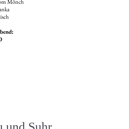
 vom Mönch
Lanka
isch
abend:
0
u und Suhr