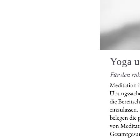
Yoga u
Für den ruh
Meditation is
Übungssache 
die Bereitsch
einzulassen.
belegen die
von Meditati
Gesamtgesund