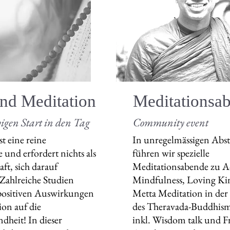
nd Meditation
Meditationsa
igen Start in den Tag
Community event
t eine reine
In unregelmässigen Abs
und erfordert nichts als
führen wir spezielle
aft, sich darauf
Meditationsabende zu A
 Zahlreiche Studien
Mindfulness, Loving Ki
 positiven Auswirkungen
Metta Meditation in der
on auf die
des Theravada-Buddhism
heit! In dieser
inkl. Wisdom talk und F