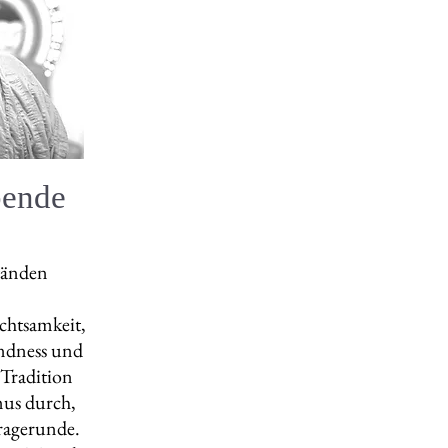
bende
tänden
chtsamkeit,
ndness und
 Tradition
us durch,
ragerunde.