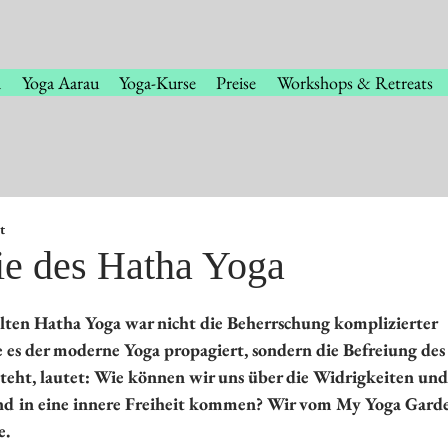
n
Yoga Aarau
Yoga-Kurse
Preise
Workshops & Retreats
t
ie des Hatha Yoga
en bewertet.
 alten Hatha Yoga war nicht die Beherrschung komplizierter 
 es der moderne Yoga propagiert, sondern die Befreiung des 
 steht, lautet: Wie können wir uns über die Widrigkeiten und
nd in eine innere Freiheit kommen? Wir vom My Yoga Garde
e.