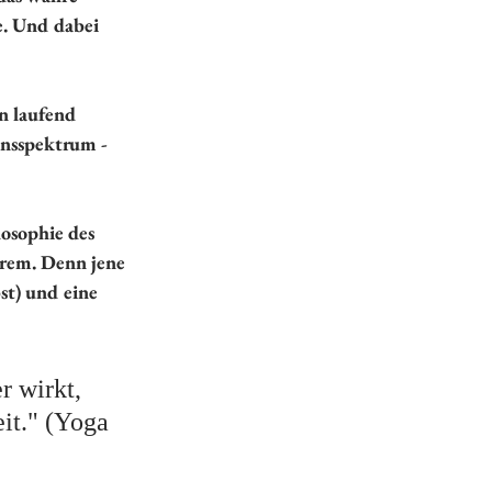
e. Und dabei 
rn laufend 
onsspektrum - 
osophie des 
rem. Denn jene 
bst) und eine 
r wirkt, 
it." (Yoga 