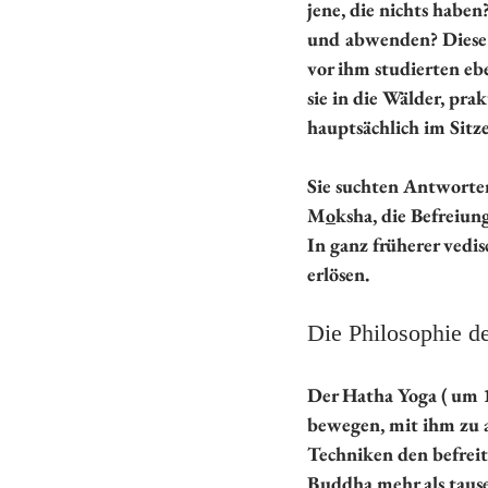
jene, die nichts habe
und abwenden? Diese 
vor ihm studierten eb
sie in die Wälder, pra
hauptsächlich im Sitze
Sie suchten Antworten
M
o
ksha, die Befreiun
In ganz früherer vedi
erlösen. 
Die Philosophie d
Der Hatha Yoga ( um 1
bewegen, mit ihm zu 
Techniken den befreit
Buddha mehr als tause