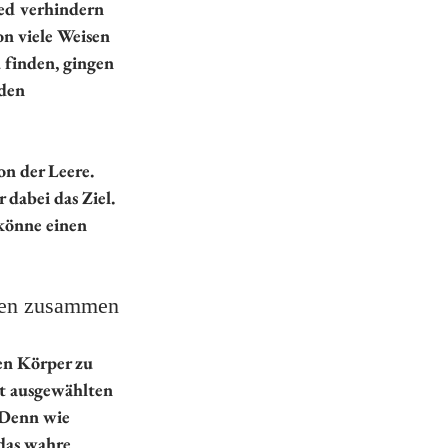
ed verhindern 
n viele Weisen 
 finden, gingen 
den 
on der Leere.
dabei das Ziel. 
 könne einen 
ören zusammen
en Körper zu 
t ausgewählten 
 Denn wie 
das wahre 