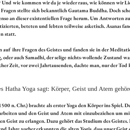
n? Und wie kommen wir da je wieder raus, wie können wir Li
Fragen stellte sich bekanntlich Gautama Buddha. Doch scho
enso an dieser existentiellen Frage herum. Um Antworten zu
ktizierten, beteten und lebten teilweise asketisch. Asanas fan
n statt.
 auf ihre Fragen des Geistes und fanden sie in der Meditati
g, oder auch Samadhi, der selige nichts-wollende Zustand war 
scher Zeit, vor zwei Jahrtausenden, dachte man, nur der Tod
es Hatha Yoga sagt: Körper, Geist und Atem geh
500 n. Chr.) brachte als erster Yoga den Körper ins Spiel. D
arbeiten und den Geist und Atem mit einzubeziehen um mi
en Geist zu erlangen. Dazu gehört das Studium des Geistes.
nd Jahre vorher erkannten die alten Yogis, dass unser Geist 