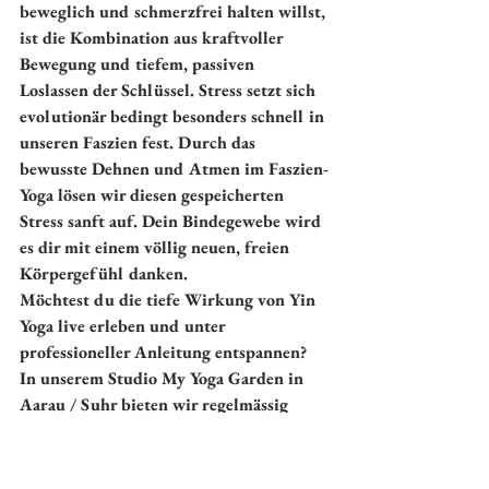
beweglich und schmerzfrei halten willst, 
ist die Kombination aus kraftvoller 
Bewegung und tiefem, passiven 
Loslassen der Schlüssel. Stress setzt sich 
evolutionär bedingt besonders schnell in 
unseren Faszien fest. Durch das 
bewusste Dehnen und Atmen im Faszien-
Yoga lösen wir diesen gespeicherten 
Stress sanft auf. Dein Bindegewebe wird 
es dir mit einem völlig neuen, freien 
Körpergefühl danken.
Möchtest du die tiefe Wirkung von Yin 
Yoga live erleben und unter 
professioneller Anleitung entspannen? 
In unserem Studio 
My Yoga Garden in 
Aarau / Suhr
 bieten wir regelmässig 
wohltuende 
Yogakurse in Suhr
 an. 
Unsere Klassen sind ideal, um den 
Alltagsstress komplett hinter dir zu 